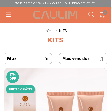
30 DIAS DE GARANTIA - OU SEU DINHEIRO DE VOLTA
0
Início
>
KITS
KITS
Filtrar
17
%
OFF
FRETE GRÁTIS